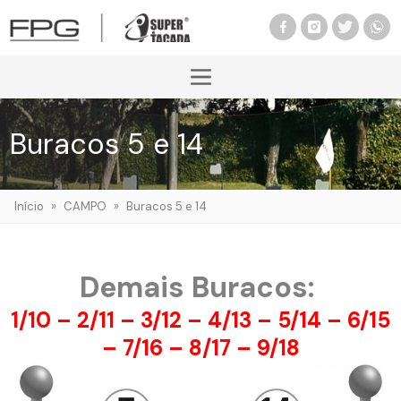
Buracos 5 e 14
Início
»
CAMPO
»
Buracos 5 e 14
Demais Buracos:
1/10
–
2/11
–
3/12
–
4/13
– 5/14 –
6/15
–
7/16
–
8/17
–
9/18