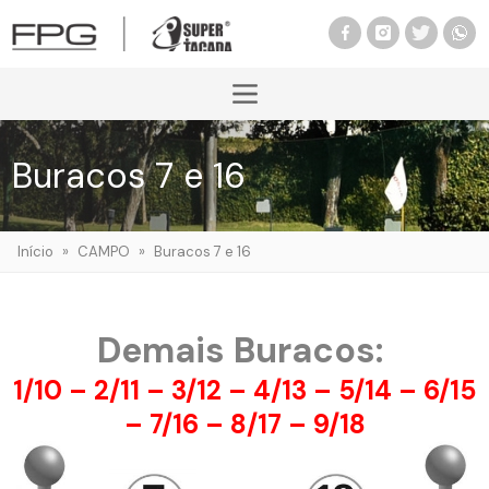
Buracos 7 e 16
Início
»
CAMPO
»
Buracos 7 e 16
Demais Buracos:
1/10
–
2/11
–
3/12
–
4/13
–
5/14
–
6/15
– 7/16 –
8/17
–
9/18